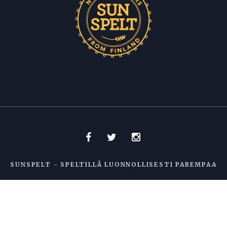
SUNSPELT - SPELTILLÄ LUONNOLLISESTI PAREMPAA