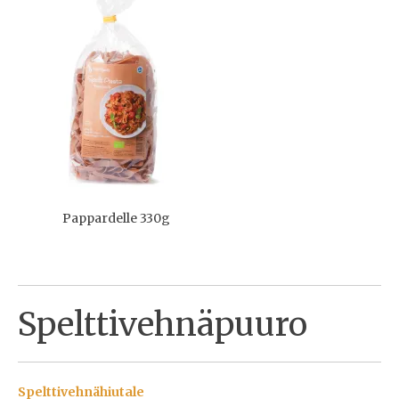
Pappardelle 330g
Spelttivehnäpuuro
Spelttivehnähiutale