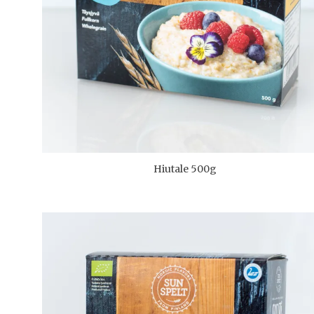
Hiutale 500g