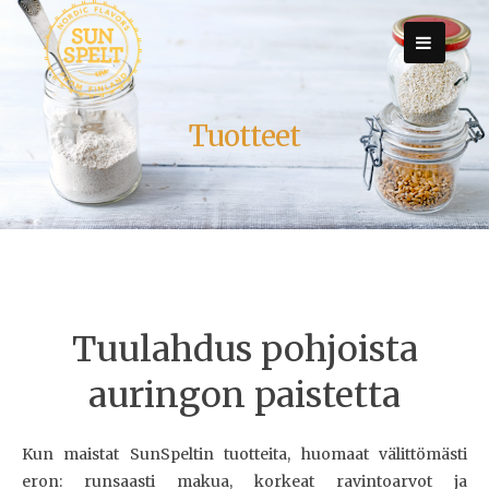
Skip
to
content
Tuotteet
Tuulahdus pohjoista
auringon paistetta
Kun maistat SunSpeltin tuotteita, huomaat välittömästi
eron: runsaasti makua, korkeat ravintoarvot ja