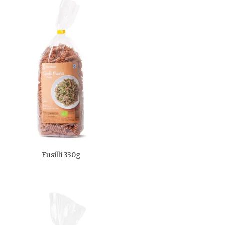
Fusilli 330g