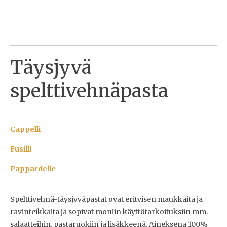
Täysjyvä
spelttivehnäpasta
Cappelli
Fusilli
Pappardelle
Spelttivehnä-täysjyväpastat ovat erityisen maukkaita ja
ravinteikkaita ja sopivat moniin käyttötarkoituksiin mm.
salaatteihin, pastaruokiin ja lisäkkeenä. Aineksena 100%