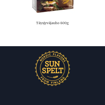
Täysjyväjauho 800g