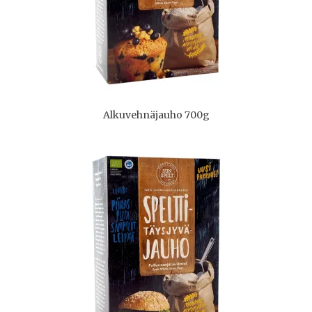
Alkuvehnäjauho 700g