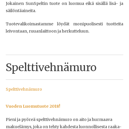
Jokainen SunSpeltin tuote on luomua eikä sisällä lisä- ja
säilöntäaineita.
Tuotevalikoimastamme löydät monipuolisesti tuotteita
leivontaan, ruuanlaittoon ja herkutteluun.
Spelttivehnämuro
Spelttivehnämuro
Vuoden Luomutuote 2018!
Pieni ja pyöreä spelttivehnämuro on aito ja hurmaava
makuelämys, joka on tehty kahdesta luonnollisesta raaka-