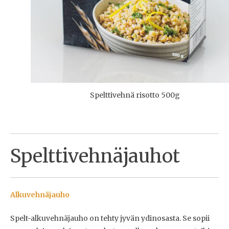
Spelttivehnä risotto 500g
Spelttivehnäjauhot
Alkuvehnäjauho
Spelt-alkuvehnäjauho on tehty jyvän ydinosasta. Se sopii