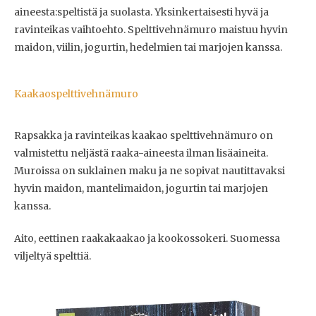
aineesta:speltistä ja suolasta. Yksinkertaisesti hyvä ja
ravinteikas vaihtoehto. Spelttivehnämuro maistuu hyvin
maidon, viilin, jogurtin, hedelmien tai marjojen kanssa.
Kaakaospelttivehnämuro
Rapsakka ja ravinteikas kaakao spelttivehnämuro on
valmistettu neljästä raaka-aineesta ilman lisäaineita.
Muroissa on suklainen maku ja ne sopivat nautittavaksi
hyvin maidon, mantelimaidon, jogurtin tai marjojen
kanssa.
Aito, eettinen raakakaakao ja kookossokeri. Suomessa
viljeltyä spelttiä.