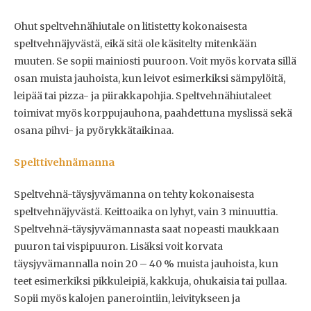
Ohut speltvehnähiutale on litistetty kokonaisesta
speltvehnäjyvästä, eikä sitä ole käsitelty mitenkään
muuten. Se sopii mainiosti puuroon. Voit myös korvata sillä
osan muista jauhoista, kun leivot esimerkiksi sämpylöitä,
leipää tai pizza- ja piirakkapohjia. Speltvehnähiutaleet
toimivat myös korppujauhona, paahdettuna myslissä sekä
osana pihvi- ja pyörykkätaikinaa.
Spelttivehnämanna
Speltvehnä-täysjyvämanna on tehty kokonaisesta
speltvehnäjyvästä. Keittoaika on lyhyt, vain 3 minuuttia.
Speltvehnä-täysjyvämannasta saat nopeasti maukkaan
puuron tai vispipuuron. Lisäksi voit korvata
täysjyvämannalla noin 20 – 40 % muista jauhoista, kun
teet esimerkiksi pikkuleipiä, kakkuja, ohukaisia tai pullaa.
Sopii myös kalojen panerointiin, leivitykseen ja