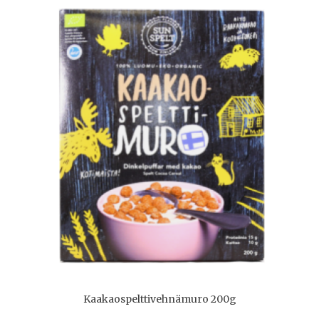
Kaakaospelttivehnämuro 200g