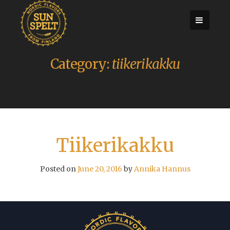
Skip
to
content
Category:
tiikerikakku
Tiikerikakku
Posted on
June 20, 2016
by
Annika Hannus