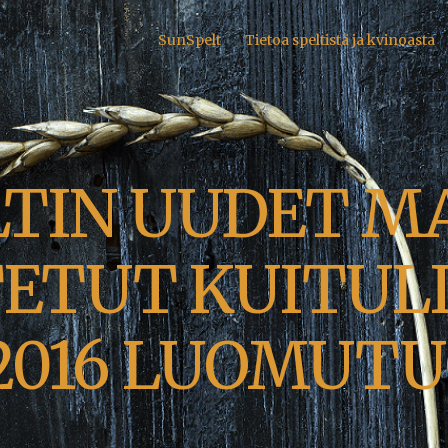
SunSpelt
Tietoa speltistä ja kvinoasta
TIN UUDET M
ETUT KUITULI
2016 LUOMUTU