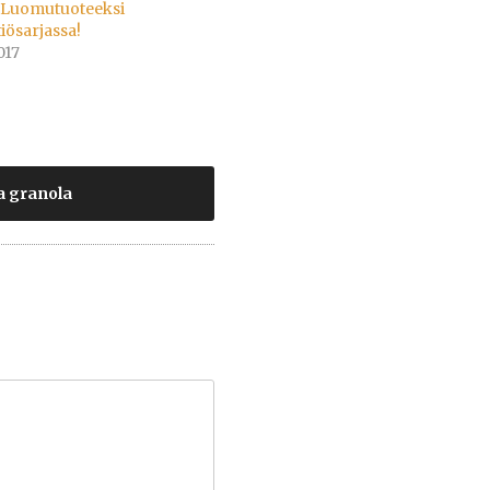
 Luomutuoteeksi
iösarjassa!
017
a granola