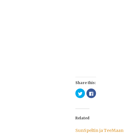
Share this:
Click
Click
to
to
share
share
on
on
Twitter
Facebook
(Opens
(Opens
in
in
new
new
Related
window)
window)
SunSpeltin ja TeeMaan