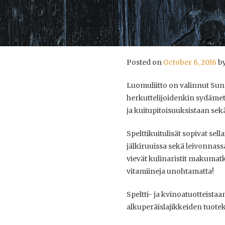
Posted on
October 6, 2016
b
Luomuliitto on valinnut SunS
herkuttelijoidenkin sydämet 
ja kuitupitoisuuksistaan se
Spelttikuitulisät sopivat sel
jälkiruuissa sekä leivonnass
vievät kulinaristit makuma
vitamiineja unohtamatta!
Speltti- ja kvinoatuotteist
alkuperäislajikkeiden tuote