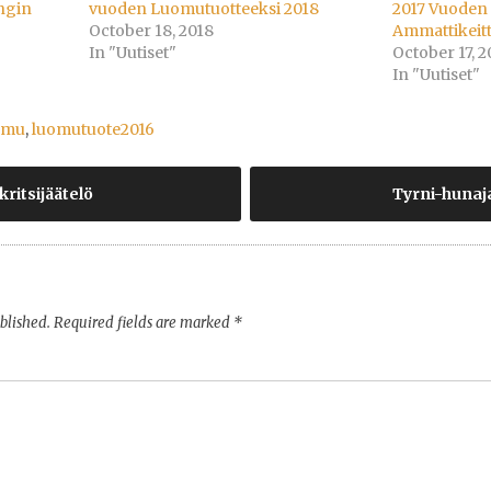
ingin
vuoden Luomutuotteeksi 2018
2017 Vuoden
October 18, 2018
Ammattikeitt
In "Uutiset"
October 17, 2
In "Uutiset"
omu
,
luomutuote2016
kritsijäätelö
Tyrni-hunaj
blished.
Required fields are marked
*