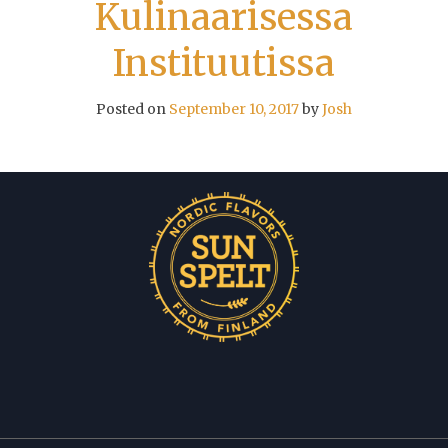
Kulinaarisessa
Instituutissa
Posted on
September 10, 2017
by
Josh