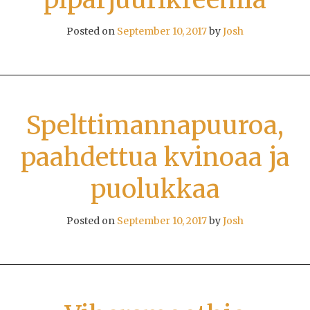
Posted on
September 10, 2017
by
Josh
Spelttimannapuuroa,
paahdettua kvinoaa ja
puolukkaa
Posted on
September 10, 2017
by
Josh