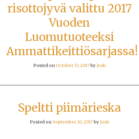
risottojyvä valittu 2017
Vuoden
Luomutuoteeksi
Ammattikeittiösarjassa!
Posted on
October 17, 2017
by
Josh
Speltti piimärieska
Posted on
September 10, 2017
by
Josh